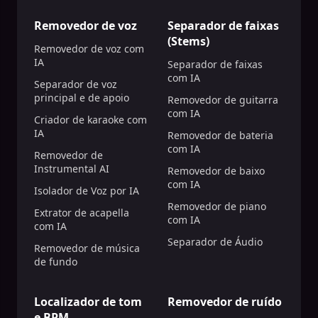
Removedor de voz
Separador de faixas
(Stems)
Removedor de voz com
IA
Separador de faixas
com IA
Separador de voz
principal e de apoio
Removedor de guitarra
com IA
Criador de karaoke com
IA
Removedor de bateria
com IA
Removedor de
Instrumental AI
Removedor de baixo
com IA
Isolador de Voz por IA
Removedor de piano
Extrator de acapella
com IA
com IA
Separador de Áudio
Removedor de música
de fundo
Localizador de tom
Removedor de ruído
e BPM