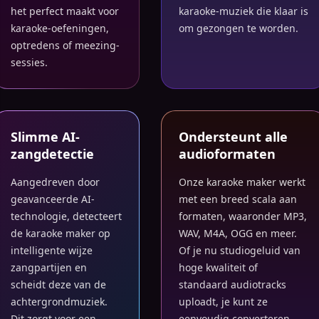
het perfect maakt voor
karaoke-muziek die klaar is
karaoke-oefeningen,
om gezongen te worden.
optredens of meezing-
sessies.
Slimme AI-
Ondersteunt alle
zangdetectie
audioformaten
Aangedreven door
Onze karaoke maker werkt
geavanceerde AI-
met een breed scala aan
technologie, detecteert
formaten, waaronder MP3,
de karaoke maker op
WAV, M4A, OGG en meer.
intelligente wijze
Of je nu studiogeluid van
zangpartijen en
hoge kwaliteit of
scheidt deze van de
standaard audiotracks
achtergrondmuziek.
uploadt, je kunt ze
Dit zorgt voor een
eenvoudig converteren