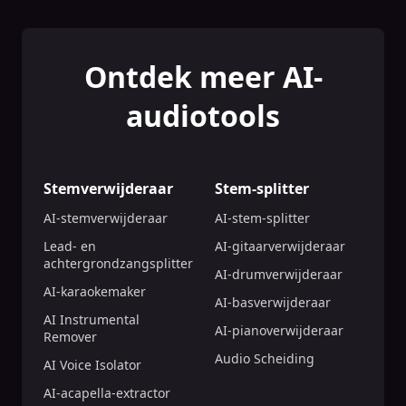
Ontdek meer AI-
audiotools
Stemverwijderaar
Stem-splitter
AI-stemverwijderaar
AI-stem-splitter
Lead- en
AI-gitaarverwijderaar
achtergrondzangsplitter
AI-drumverwijderaar
AI-karaokemaker
AI-basverwijderaar
AI Instrumental
AI-pianoverwijderaar
Remover
Audio Scheiding
AI Voice Isolator
AI-acapella-extractor