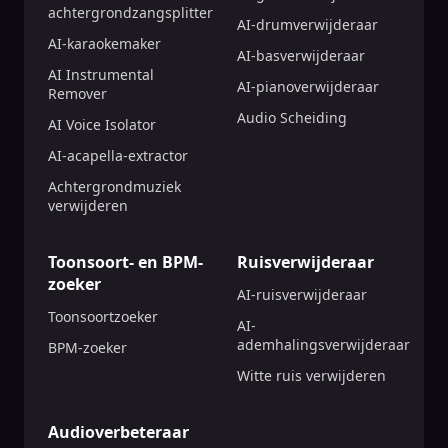
achtergrondzangsplitter
AI-drumverwijderaar
AI-karaokemaker
AI-basverwijderaar
AI Instrumental
AI-pianoverwijderaar
Remover
Audio Scheiding
AI Voice Isolator
AI-acapella-extractor
Achtergrondmuziek
verwijderen
Toonsoort- en BPM-
Ruisverwijderaar
zoeker
AI-ruisverwijderaar
Toonsoortzoeker
AI-
ademhalingsverwijderaar
BPM-zoeker
Witte ruis verwijderen
Audioverbeteraar