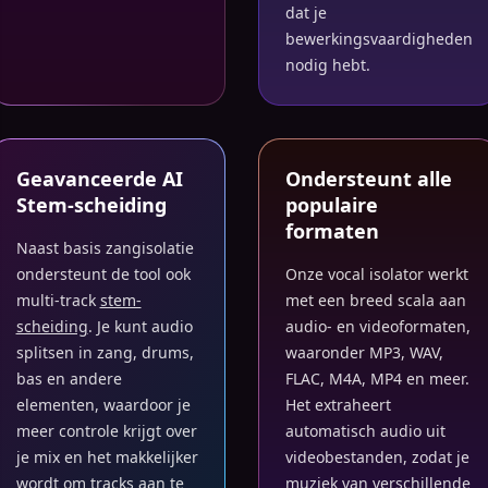
dat je
bewerkingsvaardigheden
nodig hebt.
Geavanceerde AI
Ondersteunt alle
Stem-scheiding
populaire
formaten
Naast basis zangisolatie
ondersteunt de tool ook
Onze vocal isolator werkt
multi-track
stem-
met een breed scala aan
scheiding
. Je kunt audio
audio- en videoformaten,
splitsen in zang, drums,
waaronder MP3, WAV,
bas en andere
FLAC, M4A, MP4 en meer.
elementen, waardoor je
Het extraheert
meer controle krijgt over
automatisch audio uit
je mix en het makkelijker
videobestanden, zodat je
wordt om tracks aan te
muziek van verschillende