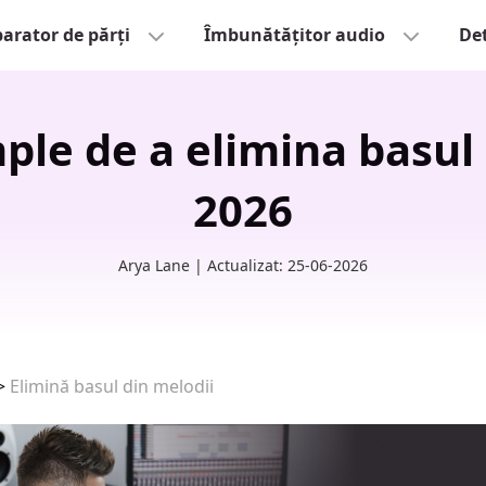
arator de părți
Îmbunătățitor audio
Det
ple de a elimina basul 
2026
Arya Lane | Actualizat: 25-06-2026
>
Elimină basul din melodii