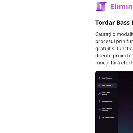
Elimin
Tordar Bass
Căutați o modali
procesul prin fun
gratuit și funcți
diferite proiecte
funcții fără efor