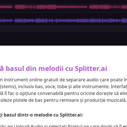
ă basul din melodii cu Splitter.ai
n instrument online gratuit de separare audio care poate î
 (stems), inclusiv bas, voce, tobe și alte instrumente. Interfa
ă îl fac o opțiune convenabilă pentru oricine dorește să eli
zoleze pistele de bas pentru remixare și producție muzicală.
 basul dintr-o melodie cu Splitter.ai:
clic pe Upload Audio și selectați fișierul pe care doriți să îl ed