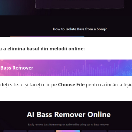
u a elimina basul din melodii online:
 Bass Remover
eți site-ul și faceți clic pe
Choose File
pentru a încărca fiși