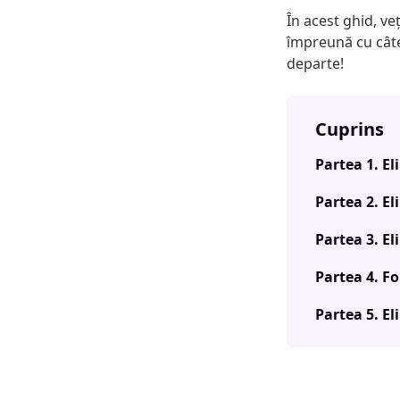
În acest ghid, ve
împreună cu câtev
departe!
Cuprins
Partea 1. E
Partea 2. El
Partea 3. E
Partea 4. F
Partea 5. E