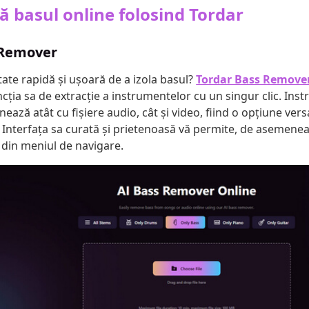
ă basul online folosind Tordar
 Remover
tate rapidă și ușoară de a izola basul?
Tordar Bass Remove
cția sa de extracție a instrumentelor cu un singur clic. Ins
onează atât cu fișiere audio, cât și video, fiind o opțiune ver
. Interfața sa curată și prietenoasă vă permite, de asemenea
t din meniul de navigare.