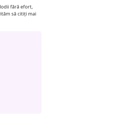
odii fără efort,
ităm să citiți mai