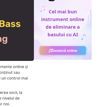
Cel mai bun
instrument online
de eliminare a
basului cu AI
Încearcă online
umente online și
conținut sau
i un control mai
rea vocii, la
 nivelul de
r noi.