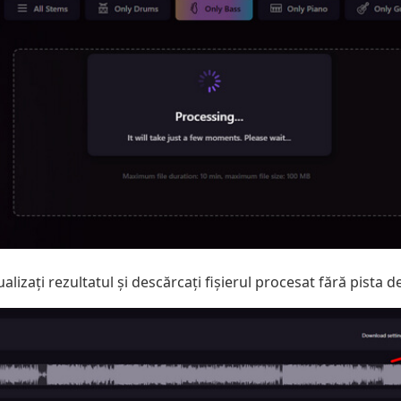
alizați rezultatul și descărcați fișierul procesat fără pista d