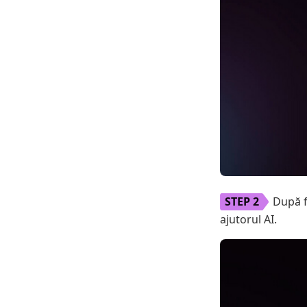
După f
ajutorul AI.