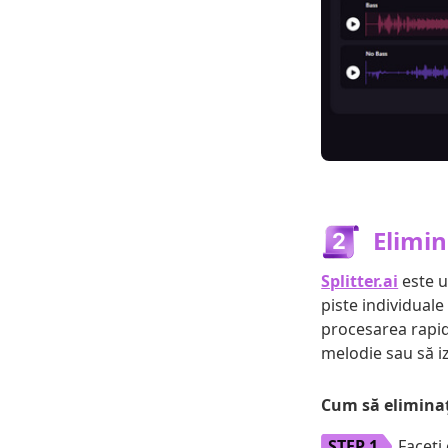
Elimin
Splitter.ai
este u
piste individuale
procesarea rapid
melodie sau să i
Cum să eliminați
Faceți 