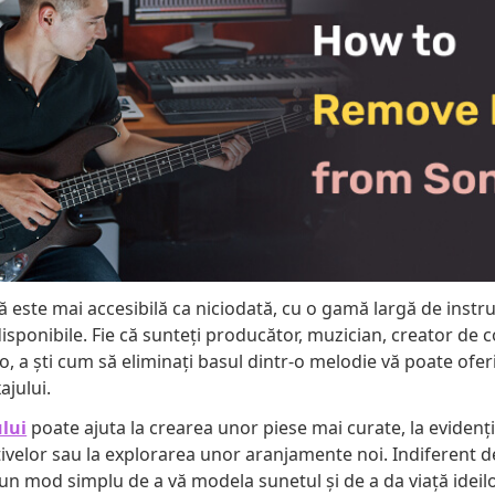
ă este mai accesibilă ca niciodată, cu o gamă largă de instr
isponibile. Fie că sunteți producător, muzician, creator de 
, a ști cum să eliminați basul dintr-o melodie vă poate ofer
jului.
lui
poate ajuta la crearea unor piese mai curate, la evidenție
ivelor sau la explorarea unor aranjamente noi. Indiferent de
un mod simplu de a vă modela sunetul și de a da viață ideilo