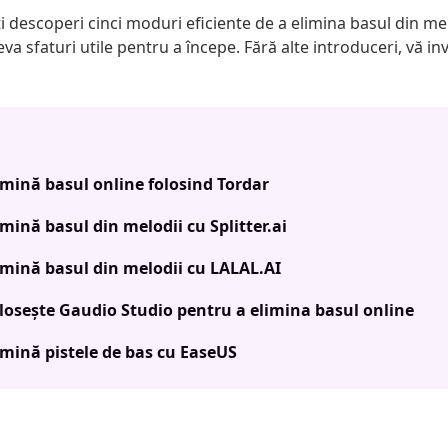
ți descoperi cinci moduri eficiente de a elimina basul din mel
a sfaturi utile pentru a începe. Fără alte introduceri, vă inv
limină basul online folosind Tordar
imină basul din melodii cu Splitter.ai
limină basul din melodii cu LALAL.AI
olosește Gaudio Studio pentru a elimina basul online
limină pistele de bas cu EaseUS