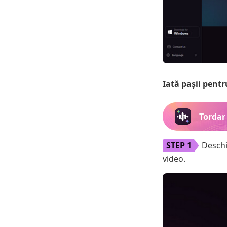
Iată pașii pentr
Tordar
Deschid
video.