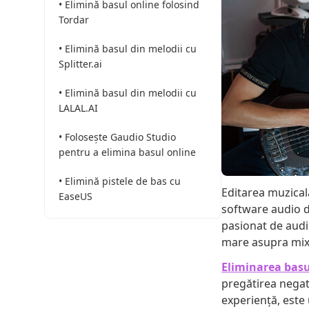
• Elimină basul online folosind
Tordar
• Elimină basul din melodii cu
Splitter.ai
• Elimină basul din melodii cu
LALAL.AI
• Folosește Gaudio Studio
pentru a elimina basul online
• Elimină pistele de bas cu
Editarea muzical
EaseUS
software audio d
pasionat de audio
mare asupra mixa
Eliminarea basu
pregătirea negat
experiență, este 