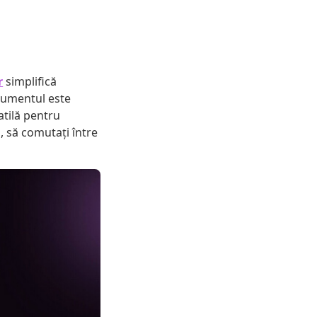
r
simplifică
trumentul este
satilă pentru
, să comutați între