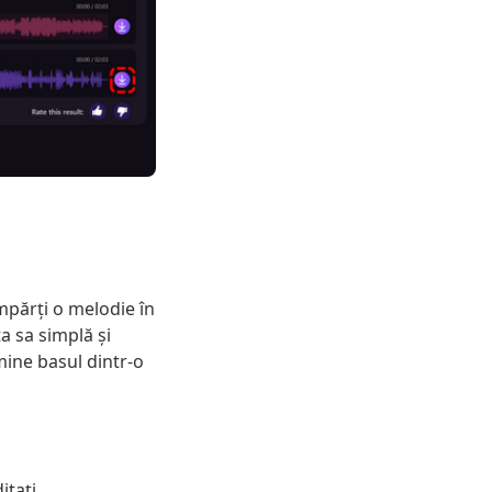
mpărți o melodie în
ța sa simplă și
mine basul dintr-o
itați.