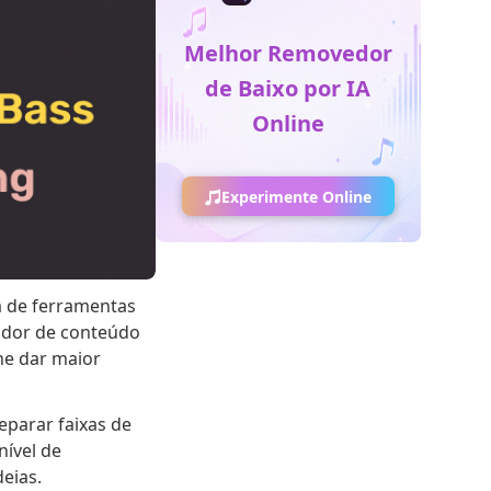
Melhor Removedor
de Baixo por IA
Online
Experimente Online
a de ferramentas
iador de conteúdo
he dar maior
reparar faixas de
ível de
eias.