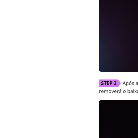
Após a
removerá o baix