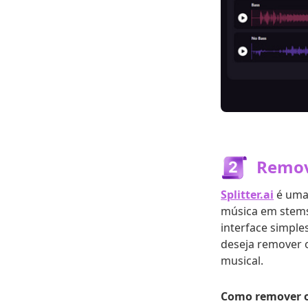
Remove
Splitter.ai
é uma 
música em stems 
interface simpl
deseja remover 
musical.
Como remover o 