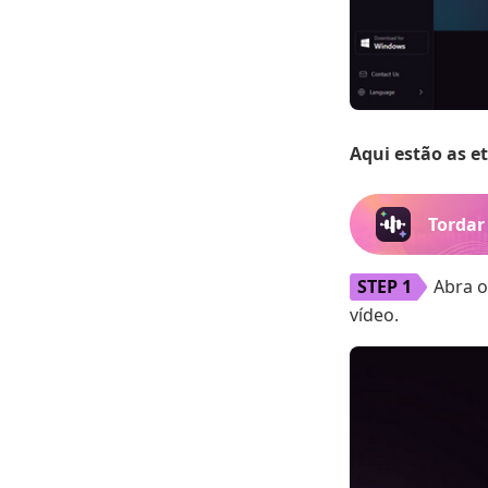
Aqui estão as e
Tordar
Abra o
vídeo.